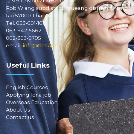
123/9-10 Moo 21 Koh Loi
Rob Wiang subdistrict, Mueang district, Chiang
Rai 57000 Thailand
Tel. 053-601-106
063-942-5662
062-363-9795
email:
info@tlcs.ac.th
Useful Links
English Courses
Applying for a job
Overseas Education
About Us
Contact us